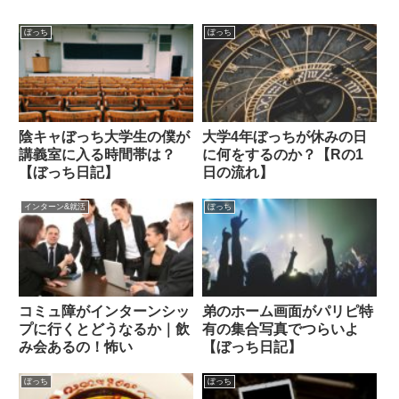
ぼっち
ぼっち
陰キャぼっち大学生の僕が
大学4年ぼっちが休みの日
講義室に入る時間帯は？
に何をするのか？【Rの1
【ぼっち日記】
日の流れ】
インターン&就活
ぼっち
コミュ障がインターンシッ
弟のホーム画面がパリピ特
プに行くとどうなるか｜飲
有の集合写真でつらいよ
み会あるの！怖い
【ぼっち日記】
ぼっち
ぼっち